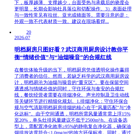
下，板厚越薄、支撑越少，台面受热与承载后的挠度会
更明显，长期会影响灶具落位和切配操作。3）表面处理
与一致性常见有拉丝、亚光或镜面等。需要注意的是：
外观一致不代表材质一致。建议在现场看焊...
20
2026-07
明档厨房只图好看？武汉商用厨房设计教你平
衡“情绪价值”与“油烟噪音”的合规红线
在餐饮体验升级的当下，明档厨房凭借透明化操作赢得
了消费者的信任。然而，若缺乏科学的武汉商用厨房设
计，明档易沦为油烟与噪音的“重灾区”。要在保留空间
通透感与情绪价值的同时，守住环保与食安的合规红
线，餐饮经营者需要在排烟净化、声光控制及卫生动线
等关键环节进行精细化规划。1.排烟净化：守住环保合
规与空气清新明档厨房排烟的核心在于“风量匹配”与“净
化达标”。由于空间通透，明档所需风量通常需上浮15%
至20%，单头灶排风量建议不低于2500m³/h。在设备选
型上，需配置净化效率≥95%的静电复合净化器，确保油
烟排放浓度符合≤1.0mg/m³的地方环保标准。同时，通过