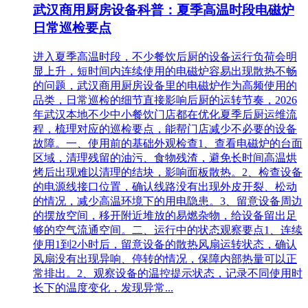
武汉商用厨房设备科普：夏季高温时段电磁炉
日常巡检要点
进入夏季高温时段，不少餐饮后厨的设备运行负荷会明
显上升，短时间内连续使用的电磁炉容易出现散热不畅
的问题，武汉商用厨房设备里的电磁炉作为高频使用的
品类，日常巡检的细节直接影响后厨的运转节奏，2026
年武汉本地不少中小餐饮门店都在优化夏季后厨运维流
程，梳理对应的巡检要点，能帮门店减少不必要的设备
故障。一、使用前的基础外观检查1、查看电磁炉的台面
区域，清理残留的油污、食物残渣，避免长时间高温烘
烤后出现难以清理的结块，影响面板散热。2、检查设备
的电源线接口位置，确认线路没有出现外皮开裂、松动
的情况，减少高温环境下的用电隐患。3、留意设备周边
的摆放空间，移开附近堆放的易燃杂物，给设备留出足
够的空气流通空间。二、运行中的状态观察要点1、连续
使用1到2小时后，留意设备的散热风扇运转状态，确认
风扇没有出现异响、停转的情况，保障内部热量可以正
常排出。2、观察设备的温控提示状态，记录不同使用时
长下的温度变化，发现异常...