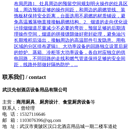
布局思路1、灶具周边的预留空间规划明火操作的灶具区
域，周边预留足够的操作间距，和周边的易燃管线、装
饰板材保持安全距离，台面选用不易燃的材质铺设，避
免高温溅落物直接接触易燃结构。2、烟道的走向优化设
计排烟烟道尽量减少不必要的弯折，预留足够的后期清
理操作空间，烟道的拼接缝隙做好密封处理，避免油污
长期堆积后溢出，接触周边的高温部件引发隐患。用电
区域的分区排布逻辑1、大功率设备的回路独立设置后厨
的炒炉、蒸箱、冷柜等大功率设备，各自对应独立的供
电回路，不同回路的走线和燃气管道保持足够的安全间
距，线路外部做好隔热防护，...
联系我们
/ contact
武汉先创酒店设备用品有限公司
主营：
商用厨具
、
厨房设计
、
食堂厨房设备
等
联系人：曾经理
电 话：15327116646
邮 箱：1103076396@qq.com
地 址：武汉市黄陂区汉口北酒店用品城一期二楼车道处