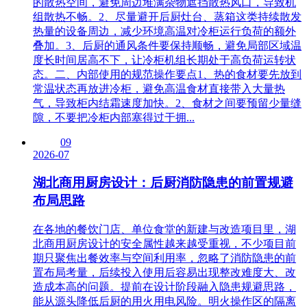
的散热空间，避免周边堆满杂物遮挡散热风口，导致机
组散热不畅。2、尽量避开后厨灶台、蒸箱这类持续散发
热量的设备周边，减少环境高温对冷柜运行负荷的额外
叠加。3、后厨的通风条件要保持顺畅，避免局部区域温
度长时间居高不下，让冷柜机组长期处于高负荷运转状
态。二、内部使用的规范操作要点1、热的食材要先放到
常温状态再放进冷柜，避免高温食材直接带入大量热
气，导致柜内结霜速度加快。2、食材之间要预留少量缝
隙，不要把冷柜内部塞得过于拥...
09
2026-07
湖北商用厨房设计：后厨消防隐患的前置规避
布局思路
在各地的餐饮门店、单位食堂的新建与改造项目里，湖
北商用厨房设计的安全属性越来越受重视，不少项目前
期只聚焦出餐效率与空间利用率，忽略了消防隐患的前
置布局考量，后续投入使用后容易出现整改难度大、改
造成本高的问题。提前在设计阶段融入隐患规避思路，
能从源头降低后厨的用火用电风险。明火操作区的隔离