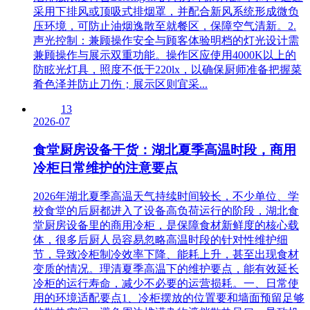
采用下排风或顶吸式排烟罩，并配合新风系统形成微负
压环境，可防止油烟逸散至就餐区，保障空气清新。2.
声光控制：兼顾操作安全与顾客体验明档的灯光设计需
兼顾操作与展示双重功能。操作区应使用4000K以上的
防眩光灯具，照度不低于220lx，以确保厨师准备把握菜
肴色泽并防止刀伤；展示区则宜采...
13
2026-07
食堂厨房设备干货：湖北夏季高温时段，商用
冷柜日常维护的注意要点
2026年湖北夏季高温天气持续时间较长，不少单位、学
校食堂的后厨都进入了设备高负荷运行的阶段，湖北食
堂厨房设备里的商用冷柜，是保障食材新鲜度的核心载
体，很多后厨人员容易忽略高温时段的针对性维护细
节，导致冷柜制冷效率下降、能耗上升，甚至出现食材
变质的情况。理清夏季高温下的维护要点，能有效延长
冷柜的运行寿命，减少不必要的运营损耗。一、日常使
用的环境适配要点1、冷柜摆放的位置要和墙面预留足够