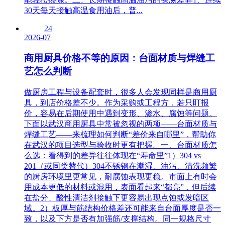
30天每天接触高温食用油后，普...
24
2026-07
商用厨具价格不等的原因：台面材质与焊缝工
艺怎么判断
做厨房工程与设备配套时，很多人会发现同样是商用厨
具，到店价格差不少。作为采购或工程方，若只盯报
价，容易在后期使用中遇到变形、渗水、腐蚀等问题。
下面以武汉商用厨具中常被忽视的两项——台面材质与
焊缝工艺——来梳理如何判断“差价来自哪里”，帮助你
在武汉的项目选型与验收时更有把握。一、台面材质怎
么选：看得到的差异往往体现在“寿命里”1）304 vs
201（或同类替代）304不锈钢在潮湿、油污、清洗频繁
的厨房环境里更常见，耐腐蚀表现更稳。市面上有时会
用成本更低的材料或混用，表面看起来“都亮”，但后续
在盐分、酸性清洁剂接触下更容易出现点蚀或发暗区
域。2）板厚与筋结构价格差还可能来自台面厚度是否一
致，以及下方是否有加强筋/支撑结构。同一规格尺寸