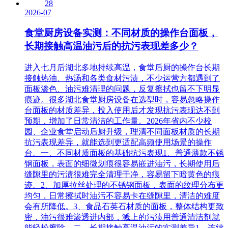
28
2026-07
食堂厨房设备实测：不同材质的操作台面板，
长期接触高温油污后的抗污表现差多少？
进入七月后湖北多地持续高温，食堂后厨的操作台长期
接触热油、热汤和各类食材污渍，不少运营方都遇到了
面板渗色、油污难清理的问题，反复擦拭也留不下明显
痕迹。很多湖北食堂厨房设备在选型时，容易忽略操作
台面板的材质差异，投入使用后才发现抗污表现达不到
预期，增加了日常清洁的工作量。2026年省内不少校
园、企业食堂启动后厨升级，理清不同面板材质的长期
抗污表现差异，就能选到更适配高频使用场景的操作
台。一、不同材质面板的基础抗污表现1、普通薄款不锈
钢面板，表面的细微划痕很容易嵌进油污，长期使用后
缝隙里的污渍很难完全清理干净，容易留下暗黄色的痕
迹。2、加厚拉丝处理的不锈钢面板，表面的纹理分布更
均匀，日常擦拭时油污不容易卡在缝隙里，清洁的难度
会有所降低。3、食品石英石材质的面板，整体结构更致
密，油污很难渗透进内部，溅上的污渍用普通清洁剂就
能轻松擦除。二、长期接触高温油污的实测差异1、连续