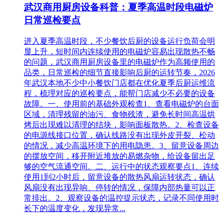
武汉商用厨房设备科普：夏季高温时段电磁炉
日常巡检要点
进入夏季高温时段，不少餐饮后厨的设备运行负荷会明
显上升，短时间内连续使用的电磁炉容易出现散热不畅
的问题，武汉商用厨房设备里的电磁炉作为高频使用的
品类，日常巡检的细节直接影响后厨的运转节奏，2026
年武汉本地不少中小餐饮门店都在优化夏季后厨运维流
程，梳理对应的巡检要点，能帮门店减少不必要的设备
故障。一、使用前的基础外观检查1、查看电磁炉的台面
区域，清理残留的油污、食物残渣，避免长时间高温烘
烤后出现难以清理的结块，影响面板散热。2、检查设备
的电源线接口位置，确认线路没有出现外皮开裂、松动
的情况，减少高温环境下的用电隐患。3、留意设备周边
的摆放空间，移开附近堆放的易燃杂物，给设备留出足
够的空气流通空间。二、运行中的状态观察要点1、连续
使用1到2小时后，留意设备的散热风扇运转状态，确认
风扇没有出现异响、停转的情况，保障内部热量可以正
常排出。2、观察设备的温控提示状态，记录不同使用时
长下的温度变化，发现异常...