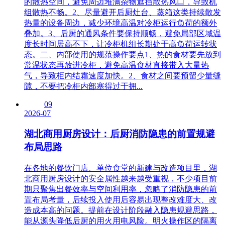
的散热空间，避免周边堆满杂物遮挡散热风口，导致机
组散热不畅。2、尽量避开后厨灶台、蒸箱这类持续散发
热量的设备周边，减少环境高温对冷柜运行负荷的额外
叠加。3、后厨的通风条件要保持顺畅，避免局部区域温
度长时间居高不下，让冷柜机组长期处于高负荷运转状
态。二、内部使用的规范操作要点1、热的食材要先放到
常温状态再放进冷柜，避免高温食材直接带入大量热
气，导致柜内结霜速度加快。2、食材之间要预留少量缝
隙，不要把冷柜内部塞得过于拥...
09
2026-07
湖北商用厨房设计：后厨消防隐患的前置规避
布局思路
在各地的餐饮门店、单位食堂的新建与改造项目里，湖
北商用厨房设计的安全属性越来越受重视，不少项目前
期只聚焦出餐效率与空间利用率，忽略了消防隐患的前
置布局考量，后续投入使用后容易出现整改难度大、改
造成本高的问题。提前在设计阶段融入隐患规避思路，
能从源头降低后厨的用火用电风险。明火操作区的隔离