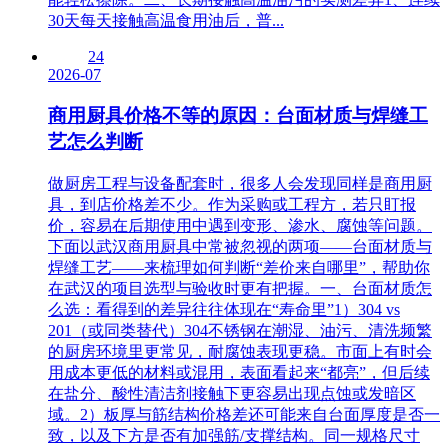
30天每天接触高温食用油后，普...
24
2026-07
商用厨具价格不等的原因：台面材质与焊缝工
艺怎么判断
做厨房工程与设备配套时，很多人会发现同样是商用厨
具，到店价格差不少。作为采购或工程方，若只盯报
价，容易在后期使用中遇到变形、渗水、腐蚀等问题。
下面以武汉商用厨具中常被忽视的两项——台面材质与
焊缝工艺——来梳理如何判断“差价来自哪里”，帮助你
在武汉的项目选型与验收时更有把握。一、台面材质怎
么选：看得到的差异往往体现在“寿命里”1）304 vs
201（或同类替代）304不锈钢在潮湿、油污、清洗频繁
的厨房环境里更常见，耐腐蚀表现更稳。市面上有时会
用成本更低的材料或混用，表面看起来“都亮”，但后续
在盐分、酸性清洁剂接触下更容易出现点蚀或发暗区
域。2）板厚与筋结构价格差还可能来自台面厚度是否一
致，以及下方是否有加强筋/支撑结构。同一规格尺寸