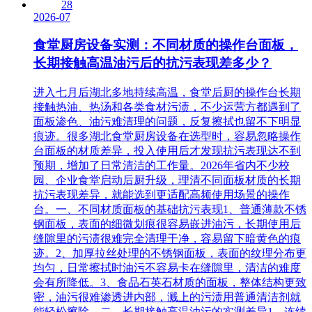
28
2026-07
食堂厨房设备实测：不同材质的操作台面板，
长期接触高温油污后的抗污表现差多少？
进入七月后湖北多地持续高温，食堂后厨的操作台长期
接触热油、热汤和各类食材污渍，不少运营方都遇到了
面板渗色、油污难清理的问题，反复擦拭也留不下明显
痕迹。很多湖北食堂厨房设备在选型时，容易忽略操作
台面板的材质差异，投入使用后才发现抗污表现达不到
预期，增加了日常清洁的工作量。2026年省内不少校
园、企业食堂启动后厨升级，理清不同面板材质的长期
抗污表现差异，就能选到更适配高频使用场景的操作
台。一、不同材质面板的基础抗污表现1、普通薄款不锈
钢面板，表面的细微划痕很容易嵌进油污，长期使用后
缝隙里的污渍很难完全清理干净，容易留下暗黄色的痕
迹。2、加厚拉丝处理的不锈钢面板，表面的纹理分布更
均匀，日常擦拭时油污不容易卡在缝隙里，清洁的难度
会有所降低。3、食品石英石材质的面板，整体结构更致
密，油污很难渗透进内部，溅上的污渍用普通清洁剂就
能轻松擦除。二、长期接触高温油污的实测差异1、连续