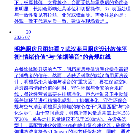
下，板厚越薄、支撑越少，台面受热与承载后的挠度会
更明显，长期会影响灶具落位和切配操作。3）表面处理
与一致性常见有拉丝、亚光或镜面等。需要注意的是：
外观一致不代表材质一致。建议在现场看焊...
20
2026-07
明档厨房只图好看？武汉商用厨房设计教你平
衡“情绪价值”与“油烟噪音”的合规红线
在餐饮体验升级的当下，明档厨房凭借透明化操作赢得
了消费者的信任。然而，若缺乏科学的武汉商用厨房设
计，明档易沦为油烟与噪音的“重灾区”。要在保留空间
通透感与情绪价值的同时，守住环保与食安的合规红
线，餐饮经营者需要在排烟净化、声光控制及卫生动线
等关键环节进行精细化规划。1.排烟净化：守住环保合
规与空气清新明档厨房排烟的核心在于“风量匹配”与“净
化达标”。由于空间通透，明档所需风量通常需上浮15%
至20%，单头灶排风量建议不低于2500m³/h。在设备选
型上，需配置净化效率≥95%的静电复合净化器，确保油
烟排放浓度符合≤1.0mg/m³的地方环保标准。同时，通过