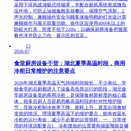
采用下排风或顶吸式排烟罩，并配合新风系统形成微负
压环境，可防止油烟逸散至就餐区，保障空气清新。2.
声光控制：兼顾操作安全与顾客体验明档的灯光设计需
兼顾操作与展示双重功能。操作区应使用4000K以上的
防眩光灯具，照度不低于220lx，以确保厨师准备把握菜
肴色泽并防止刀伤；展示区则宜采...
13
2026-07
食堂厨房设备干货：湖北夏季高温时段，商用
冷柜日常维护的注意要点
2026年湖北夏季高温天气持续时间较长，不少单位、学
校食堂的后厨都进入了设备高负荷运行的阶段，湖北食
堂厨房设备里的商用冷柜，是保障食材新鲜度的核心载
体，很多后厨人员容易忽略高温时段的针对性维护细
节，导致冷柜制冷效率下降、能耗上升，甚至出现食材
变质的情况。理清夏季高温下的维护要点，能有效延长
冷柜的运行寿命，减少不必要的运营损耗。一、日常使
用的环境适配要点1、冷柜摆放的位置要和墙面预留足够