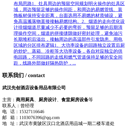
布局思路1、灶具周边的预留空间规划明火操作的灶具区
域，周边预留足够的操作间距，和周边的易燃管线、装
饰板材保持安全距离，台面选用不易燃的材质铺设，避
免高温溅落物直接接触易燃结构。2、烟道的走向优化设
计排烟烟道尽量减少不必要的弯折，预留足够的后期清
理操作空间，烟道的拼接缝隙做好密封处理，避免油污
长期堆积后溢出，接触周边的高温部件引发隐患。用电
区域的分区排布逻辑1、大功率设备的回路独立设置后厨
的炒炉、蒸箱、冷柜等大功率设备，各自对应独立的供
电回路，不同回路的走线和燃气管道保持足够的安全间
距，线路外部做好隔热防护，...
联系我们
/ contact
武汉先创酒店设备用品有限公司
主营：
商用厨具
、
厨房设计
、
食堂厨房设备
等
联系人：曾经理
电 话：15327116646
邮 箱：1103076396@qq.com
地 址：武汉市黄陂区汉口北酒店用品城一期二楼车道处