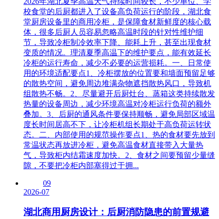
2026年湖北夏季高温天气持续时间较长，不少单位、学
校食堂的后厨都进入了设备高负荷运行的阶段，湖北食
堂厨房设备里的商用冷柜，是保障食材新鲜度的核心载
体，很多后厨人员容易忽略高温时段的针对性维护细
节，导致冷柜制冷效率下降、能耗上升，甚至出现食材
变质的情况。理清夏季高温下的维护要点，能有效延长
冷柜的运行寿命，减少不必要的运营损耗。一、日常使
用的环境适配要点1、冷柜摆放的位置要和墙面预留足够
的散热空间，避免周边堆满杂物遮挡散热风口，导致机
组散热不畅。2、尽量避开后厨灶台、蒸箱这类持续散发
热量的设备周边，减少环境高温对冷柜运行负荷的额外
叠加。3、后厨的通风条件要保持顺畅，避免局部区域温
度长时间居高不下，让冷柜机组长期处于高负荷运转状
态。二、内部使用的规范操作要点1、热的食材要先放到
常温状态再放进冷柜，避免高温食材直接带入大量热
气，导致柜内结霜速度加快。2、食材之间要预留少量缝
隙，不要把冷柜内部塞得过于拥...
09
2026-07
湖北商用厨房设计：后厨消防隐患的前置规避