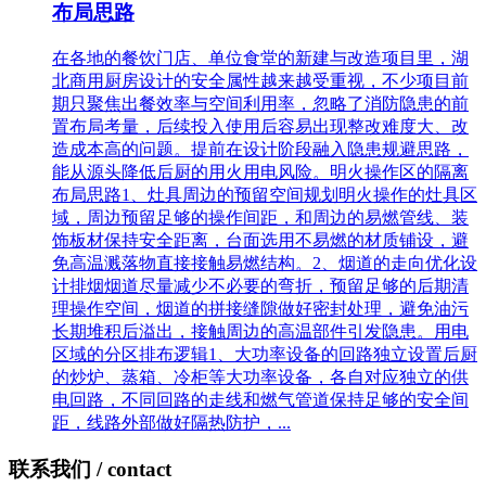
布局思路
在各地的餐饮门店、单位食堂的新建与改造项目里，湖
北商用厨房设计的安全属性越来越受重视，不少项目前
期只聚焦出餐效率与空间利用率，忽略了消防隐患的前
置布局考量，后续投入使用后容易出现整改难度大、改
造成本高的问题。提前在设计阶段融入隐患规避思路，
能从源头降低后厨的用火用电风险。明火操作区的隔离
布局思路1、灶具周边的预留空间规划明火操作的灶具区
域，周边预留足够的操作间距，和周边的易燃管线、装
饰板材保持安全距离，台面选用不易燃的材质铺设，避
免高温溅落物直接接触易燃结构。2、烟道的走向优化设
计排烟烟道尽量减少不必要的弯折，预留足够的后期清
理操作空间，烟道的拼接缝隙做好密封处理，避免油污
长期堆积后溢出，接触周边的高温部件引发隐患。用电
区域的分区排布逻辑1、大功率设备的回路独立设置后厨
的炒炉、蒸箱、冷柜等大功率设备，各自对应独立的供
电回路，不同回路的走线和燃气管道保持足够的安全间
距，线路外部做好隔热防护，...
联系我们
/ contact