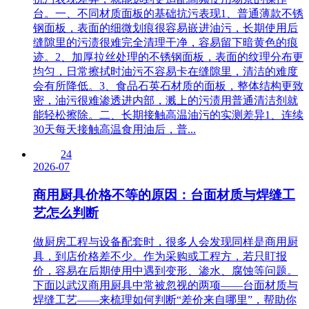
台。一、不同材质面板的基础抗污表现1、普通薄款不锈
钢面板，表面的细微划痕很容易嵌进油污，长期使用后
缝隙里的污渍很难完全清理干净，容易留下暗黄色的痕
迹。2、加厚拉丝处理的不锈钢面板，表面的纹理分布更
均匀，日常擦拭时油污不容易卡在缝隙里，清洁的难度
会有所降低。3、食品石英石材质的面板，整体结构更致
密，油污很难渗透进内部，溅上的污渍用普通清洁剂就
能轻松擦除。二、长期接触高温油污的实测差异1、连续
30天每天接触高温食用油后，普...
24
2026-07
商用厨具价格不等的原因：台面材质与焊缝工
艺怎么判断
做厨房工程与设备配套时，很多人会发现同样是商用厨
具，到店价格差不少。作为采购或工程方，若只盯报
价，容易在后期使用中遇到变形、渗水、腐蚀等问题。
下面以武汉商用厨具中常被忽视的两项——台面材质与
焊缝工艺——来梳理如何判断“差价来自哪里”，帮助你