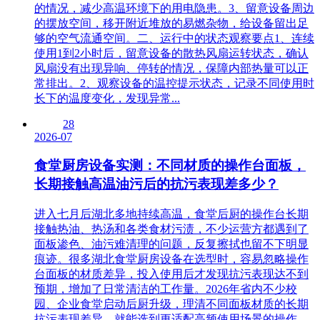
的情况，减少高温环境下的用电隐患。3、留意设备周边
的摆放空间，移开附近堆放的易燃杂物，给设备留出足
够的空气流通空间。二、运行中的状态观察要点1、连续
使用1到2小时后，留意设备的散热风扇运转状态，确认
风扇没有出现异响、停转的情况，保障内部热量可以正
常排出。2、观察设备的温控提示状态，记录不同使用时
长下的温度变化，发现异常...
28
2026-07
食堂厨房设备实测：不同材质的操作台面板，
长期接触高温油污后的抗污表现差多少？
进入七月后湖北多地持续高温，食堂后厨的操作台长期
接触热油、热汤和各类食材污渍，不少运营方都遇到了
面板渗色、油污难清理的问题，反复擦拭也留不下明显
痕迹。很多湖北食堂厨房设备在选型时，容易忽略操作
台面板的材质差异，投入使用后才发现抗污表现达不到
预期，增加了日常清洁的工作量。2026年省内不少校
园、企业食堂启动后厨升级，理清不同面板材质的长期
抗污表现差异，就能选到更适配高频使用场景的操作