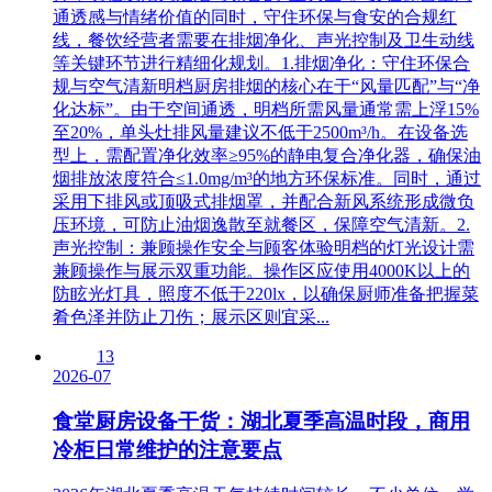
通透感与情绪价值的同时，守住环保与食安的合规红
线，餐饮经营者需要在排烟净化、声光控制及卫生动线
等关键环节进行精细化规划。1.排烟净化：守住环保合
规与空气清新明档厨房排烟的核心在于“风量匹配”与“净
化达标”。由于空间通透，明档所需风量通常需上浮15%
至20%，单头灶排风量建议不低于2500m³/h。在设备选
型上，需配置净化效率≥95%的静电复合净化器，确保油
烟排放浓度符合≤1.0mg/m³的地方环保标准。同时，通过
采用下排风或顶吸式排烟罩，并配合新风系统形成微负
压环境，可防止油烟逸散至就餐区，保障空气清新。2.
声光控制：兼顾操作安全与顾客体验明档的灯光设计需
兼顾操作与展示双重功能。操作区应使用4000K以上的
防眩光灯具，照度不低于220lx，以确保厨师准备把握菜
肴色泽并防止刀伤；展示区则宜采...
13
2026-07
食堂厨房设备干货：湖北夏季高温时段，商用
冷柜日常维护的注意要点