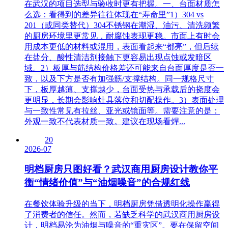
在武汉的项目选型与验收时更有把握。一、台面材质怎
么选：看得到的差异往往体现在“寿命里”1）304 vs
201（或同类替代）304不锈钢在潮湿、油污、清洗频繁
的厨房环境里更常见，耐腐蚀表现更稳。市面上有时会
用成本更低的材料或混用，表面看起来“都亮”，但后续
在盐分、酸性清洁剂接触下更容易出现点蚀或发暗区
域。2）板厚与筋结构价格差还可能来自台面厚度是否一
致，以及下方是否有加强筋/支撑结构。同一规格尺寸
下，板厚越薄、支撑越少，台面受热与承载后的挠度会
更明显，长期会影响灶具落位和切配操作。3）表面处理
与一致性常见有拉丝、亚光或镜面等。需要注意的是：
外观一致不代表材质一致。建议在现场看焊...
20
2026-07
明档厨房只图好看？武汉商用厨房设计教你平
衡“情绪价值”与“油烟噪音”的合规红线
在餐饮体验升级的当下，明档厨房凭借透明化操作赢得
了消费者的信任。然而，若缺乏科学的武汉商用厨房设
计，明档易沦为油烟与噪音的“重灾区”。要在保留空间