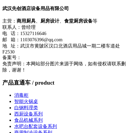
武汉先创酒店设备用品有限公司
主营：
商用厨具
、
厨房设计
、
食堂厨房设备
等
联系人：曾经理
电 话：15327116646
邮 箱：1103076396@qq.com
地 址：武汉市黄陂区汉口北酒店用品城一期二楼车道处
F2530
备案号：
鄂ICP备2023003496号-1
流量统计
免责声明：本网站部分图片来源于网络，如有侵权请联系删
除，谢谢！
产品直通车
/ product
消毒柜
智能火锅桌
白钢料理类
西厨设备系列
食品机械系列
水吧台配套设备系列
商用制冷设备系列