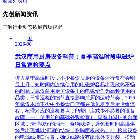
返回列表页
先创
新闻资讯
了解行业动态拓展市场视野
03
2026-08
武汉商用厨房设备科普：夏季高温时段电磁炉
日常巡检要点
进入夏季高温时段，不少餐饮后厨的设备运行负荷会明
显上升，短时间内连续使用的电磁炉容易出现散热不畅
的问题，武汉商用厨房设备里的电磁炉作为高频使用的
品类，日常巡检的细节直接影响后厨的运转节奏，2026
年武汉本地不少中小餐饮门店都在优化夏季后厨运维流
程，梳理对应的巡检要点，能帮门店减少不必要的设备
故障。一、使用前的基础外观检查1、查看电磁炉的台面
区域，清理残留的油污、食物残渣，避免长时间高温烘
烤后出现难以清理的结块，影响面板散热。2、检查设备
的电源线接口位置，确认线路没有出现外皮开裂、松动