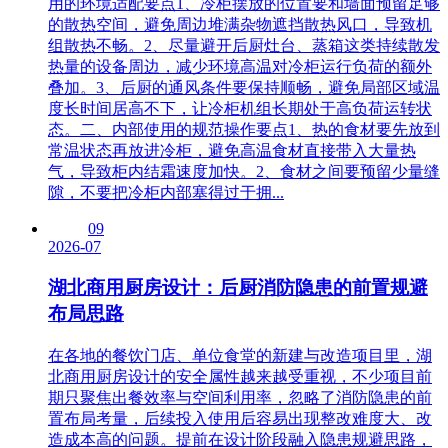
用的环境适配要点1、冷柜摆放的位置要和墙面预留足够
的散热空间，避免周边堆满杂物遮挡散热风口，导致机
组散热不畅。2、尽量避开后厨灶台、蒸箱这类持续散发
热量的设备周边，减少环境高温对冷柜运行负荷的额外
叠加。3、后厨的通风条件要保持顺畅，避免局部区域温
度长时间居高不下，让冷柜机组长期处于高负荷运转状
态。二、内部使用的规范操作要点1、热的食材要先放到
常温状态再放进冷柜，避免高温食材直接带入大量热
气，导致柜内结霜速度加快。2、食材之间要预留少量缝
隙，不要把冷柜内部塞得过于拥...
09
2026-07
湖北商用厨房设计：后厨消防隐患的前置规避
布局思路
在各地的餐饮门店、单位食堂的新建与改造项目里，湖
北商用厨房设计的安全属性越来越受重视，不少项目前
期只聚焦出餐效率与空间利用率，忽略了消防隐患的前
置布局考量，后续投入使用后容易出现整改难度大、改
造成本高的问题。提前在设计阶段融入隐患规避思路，