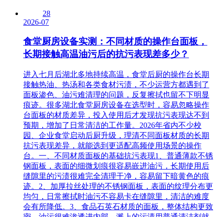
28
2026-07
食堂厨房设备实测：不同材质的操作台面板，
长期接触高温油污后的抗污表现差多少？
进入七月后湖北多地持续高温，食堂后厨的操作台长期
接触热油、热汤和各类食材污渍，不少运营方都遇到了
面板渗色、油污难清理的问题，反复擦拭也留不下明显
痕迹。很多湖北食堂厨房设备在选型时，容易忽略操作
台面板的材质差异，投入使用后才发现抗污表现达不到
预期，增加了日常清洁的工作量。2026年省内不少校
园、企业食堂启动后厨升级，理清不同面板材质的长期
抗污表现差异，就能选到更适配高频使用场景的操作
台。一、不同材质面板的基础抗污表现1、普通薄款不锈
钢面板，表面的细微划痕很容易嵌进油污，长期使用后
缝隙里的污渍很难完全清理干净，容易留下暗黄色的痕
迹。2、加厚拉丝处理的不锈钢面板，表面的纹理分布更
均匀，日常擦拭时油污不容易卡在缝隙里，清洁的难度
会有所降低。3、食品石英石材质的面板，整体结构更致
密，油污很难渗透进内部，溅上的污渍用普通清洁剂就