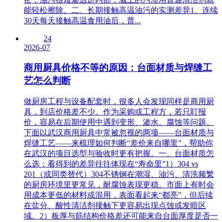
能轻松擦除。二、长期接触高温油污的实测差异1、连续
30天每天接触高温食用油后，普...
24
2026-07
商用厨具价格不等的原因：台面材质与焊缝工
艺怎么判断
做厨房工程与设备配套时，很多人会发现同样是商用厨
具，到店价格差不少。作为采购或工程方，若只盯报
价，容易在后期使用中遇到变形、渗水、腐蚀等问题。
下面以武汉商用厨具中常被忽视的两项——台面材质与
焊缝工艺——来梳理如何判断“差价来自哪里”，帮助你
在武汉的项目选型与验收时更有把握。一、台面材质怎
么选：看得到的差异往往体现在“寿命里”1）304 vs
201（或同类替代）304不锈钢在潮湿、油污、清洗频繁
的厨房环境里更常见，耐腐蚀表现更稳。市面上有时会
用成本更低的材料或混用，表面看起来“都亮”，但后续
在盐分、酸性清洁剂接触下更容易出现点蚀或发暗区
域。2）板厚与筋结构价格差还可能来自台面厚度是否一