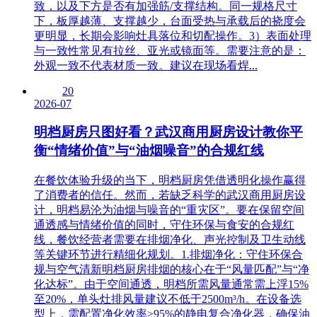
致，以及下方是否有加强筋/支撑结构。同一规格尺寸
下，板厚越薄、支撑越少，台面受热与承载后的挠度会
更明显，长期会影响灶具落位和切配操作。3）表面处理
与一致性常见有拉丝、亚光或镜面等。需要注意的是：
外观一致不代表材质一致。建议在现场看焊...
20
2026-07
明档厨房只图好看？武汉商用厨房设计教你平
衡“情绪价值”与“油烟噪音”的合规红线
在餐饮体验升级的当下，明档厨房凭借透明化操作赢得
了消费者的信任。然而，若缺乏科学的武汉商用厨房设
计，明档易沦为油烟与噪音的“重灾区”。要在保留空间
通透感与情绪价值的同时，守住环保与食安的合规红
线，餐饮经营者需要在排烟净化、声光控制及卫生动线
等关键环节进行精细化规划。1.排烟净化：守住环保合
规与空气清新明档厨房排烟的核心在于“风量匹配”与“净
化达标”。由于空间通透，明档所需风量通常需上浮15%
至20%，单头灶排风量建议不低于2500m³/h。在设备选
型上，需配置净化效率≥95%的静电复合净化器，确保油