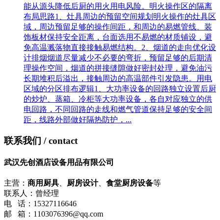
能从源头降低后厨的用火用电风险。明火操作区的隔离
布局思路1、灶具周边的预留空间规划明火操作的灶具区
域，周边预留足够的操作间距，和周边的易燃管线、装
饰板材保持安全距离，台面选用不易燃的材质铺设，避
免高温溅落物直接接触易燃结构。2、烟道的走向优化设
计排烟烟道尽量减少不必要的弯折，预留足够的后期清
理操作空间，烟道的拼接缝隙做好密封处理，避免油污
长期堆积后溢出，接触周边的高温部件引发隐患。用电
区域的分区排布逻辑1、大功率设备的回路独立设置后厨
的炒炉、蒸箱、冷柜等大功率设备，各自对应独立的供
电回路，不同回路的走线和燃气管道保持足够的安全间
距，线路外部做好隔热防护，...
联系我们
/ contact
武汉先创酒店设备用品有限公司
主营：
商用厨具
、
厨房设计
、
食堂厨房设备
等
联系人：曾经理
电 话：15327116646
邮 箱：1103076396@qq.com