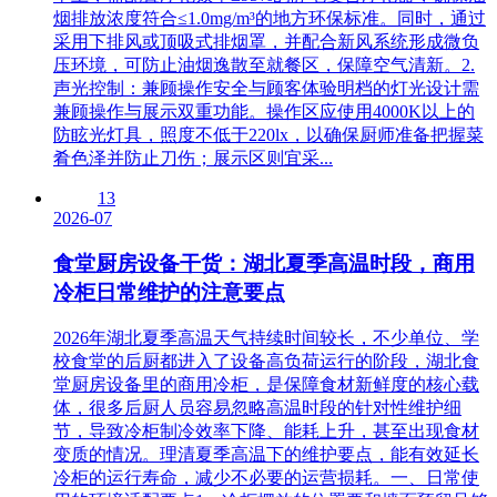
烟排放浓度符合≤1.0mg/m³的地方环保标准。同时，通过
采用下排风或顶吸式排烟罩，并配合新风系统形成微负
压环境，可防止油烟逸散至就餐区，保障空气清新。2.
声光控制：兼顾操作安全与顾客体验明档的灯光设计需
兼顾操作与展示双重功能。操作区应使用4000K以上的
防眩光灯具，照度不低于220lx，以确保厨师准备把握菜
肴色泽并防止刀伤；展示区则宜采...
13
2026-07
食堂厨房设备干货：湖北夏季高温时段，商用
冷柜日常维护的注意要点
2026年湖北夏季高温天气持续时间较长，不少单位、学
校食堂的后厨都进入了设备高负荷运行的阶段，湖北食
堂厨房设备里的商用冷柜，是保障食材新鲜度的核心载
体，很多后厨人员容易忽略高温时段的针对性维护细
节，导致冷柜制冷效率下降、能耗上升，甚至出现食材
变质的情况。理清夏季高温下的维护要点，能有效延长
冷柜的运行寿命，减少不必要的运营损耗。一、日常使