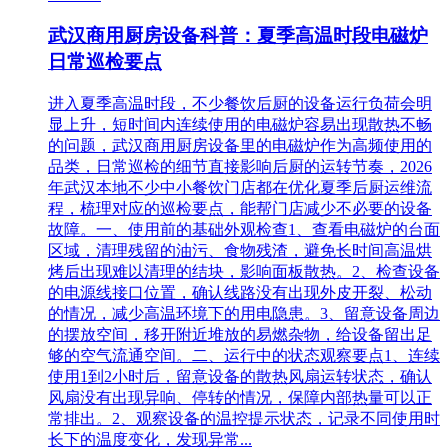
武汉商用厨房设备科普：夏季高温时段电磁炉
日常巡检要点
进入夏季高温时段，不少餐饮后厨的设备运行负荷会明
显上升，短时间内连续使用的电磁炉容易出现散热不畅
的问题，武汉商用厨房设备里的电磁炉作为高频使用的
品类，日常巡检的细节直接影响后厨的运转节奏，2026
年武汉本地不少中小餐饮门店都在优化夏季后厨运维流
程，梳理对应的巡检要点，能帮门店减少不必要的设备
故障。一、使用前的基础外观检查1、查看电磁炉的台面
区域，清理残留的油污、食物残渣，避免长时间高温烘
烤后出现难以清理的结块，影响面板散热。2、检查设备
的电源线接口位置，确认线路没有出现外皮开裂、松动
的情况，减少高温环境下的用电隐患。3、留意设备周边
的摆放空间，移开附近堆放的易燃杂物，给设备留出足
够的空气流通空间。二、运行中的状态观察要点1、连续
使用1到2小时后，留意设备的散热风扇运转状态，确认
风扇没有出现异响、停转的情况，保障内部热量可以正
常排出。2、观察设备的温控提示状态，记录不同使用时
长下的温度变化，发现异常...